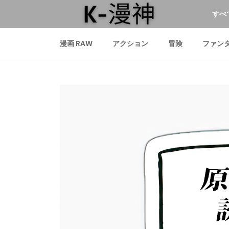
すべ
漫画 RAW
アクション
冒険
ファン