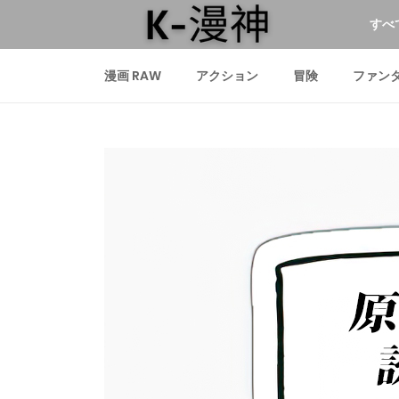
すべ
漫画 RAW
アクション
冒険
ファン