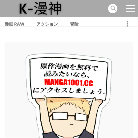
漫画 RAW
アクション
冒険