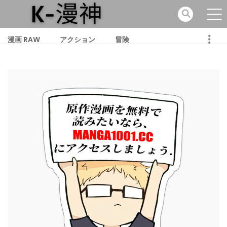
漫画 RAW
アクション
冒険