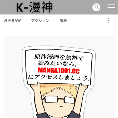
漫画 RAW
アクション
冒険