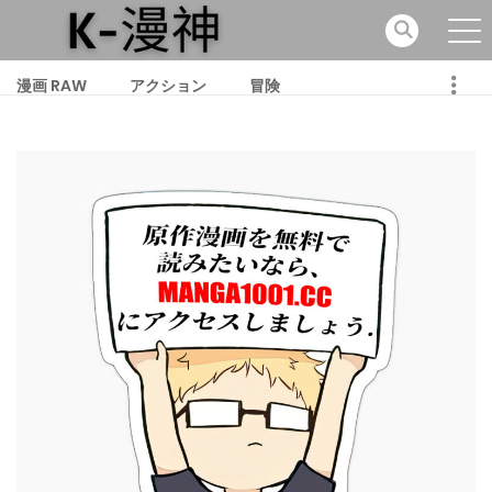
漫画 RAW
アクション
冒険