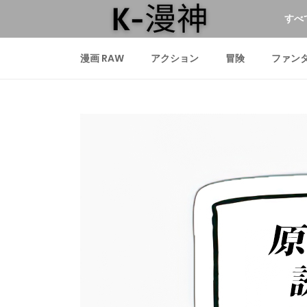
すべ
漫画 RAW
アクション
冒険
ファン