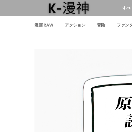
すべ
漫画 RAW
アクション
冒険
ファン