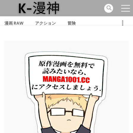
漫画 RAW
アクション
冒険