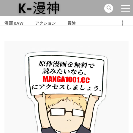
漫画 RAW
アクション
冒険