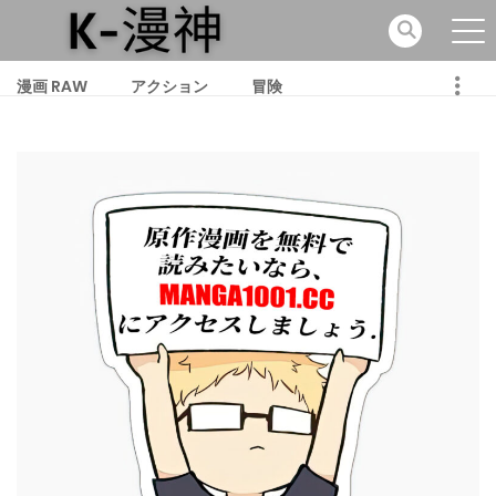
漫画 RAW
アクション
冒険