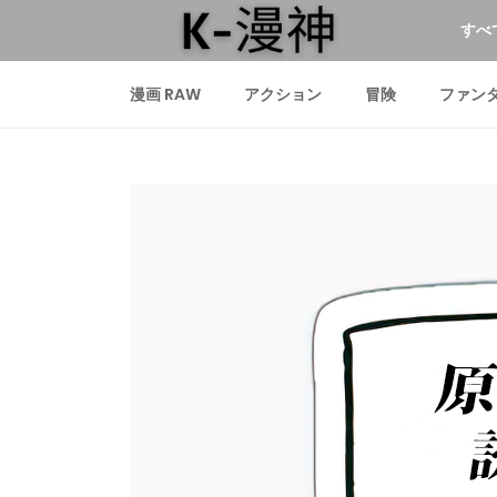
すべ
漫画 RAW
アクション
冒険
ファン