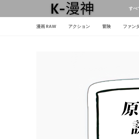
すべ
漫画 RAW
アクション
冒険
ファン