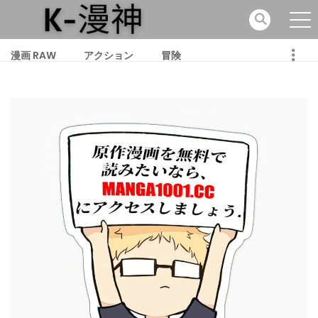
漫画 RAW
アクション
冒険