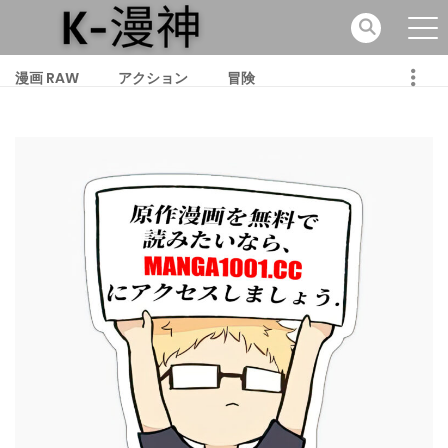
漫画 RAW
アクション
冒険