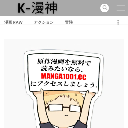
漫画 RAW
アクション
冒険