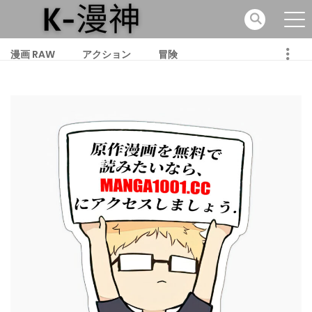
漫画 RAW
アクション
冒険