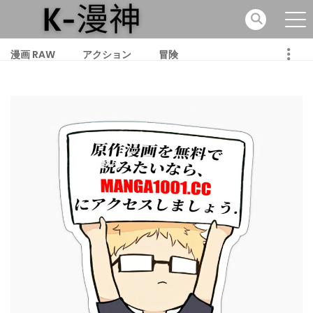
漫画 RAW
アクション
冒険