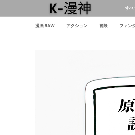
すべ
漫画 RAW
アクション
冒険
ファン