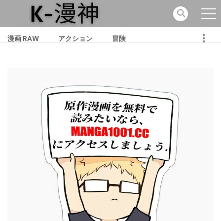
漫画 RAW
アクション
冒険