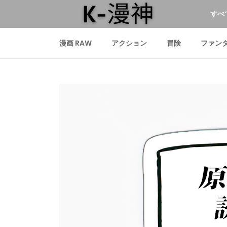
すべ
漫画 RAW
アクション
冒険
ファン