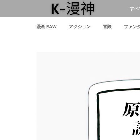
すべ
漫画 RAW
アクション
冒険
ファン