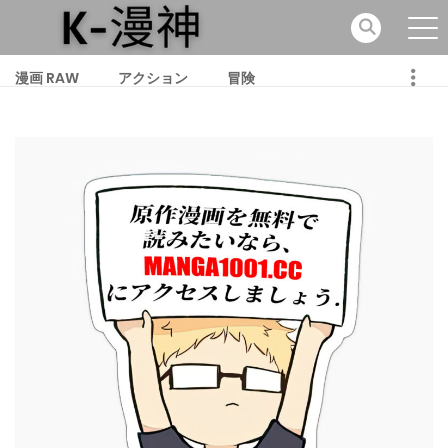
漫画 RAW
アクション
冒険