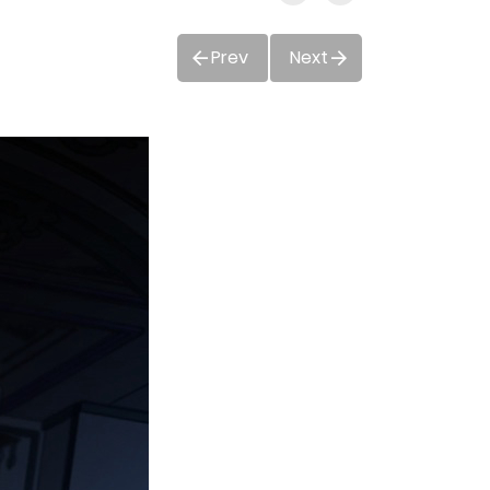
Prev
Next