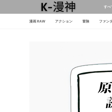
すべ
漫画 RAW
アクション
冒険
ファン