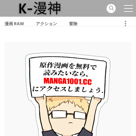
漫画 RAW
アクション
冒険