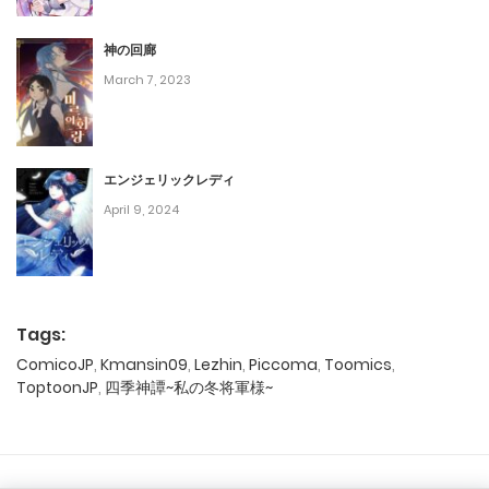
神の回廊
March 7, 2023
エンジェリックレディ
April 9, 2024
Tags:
ComicoJP
,
Kmansin09
,
Lezhin
,
Piccoma
,
Toomics
,
ToptoonJP
,
四季神譚~私の冬将軍様~