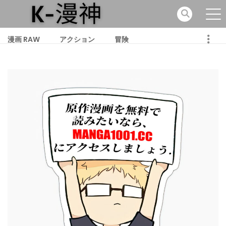
漫画 RAW
アクション
冒険