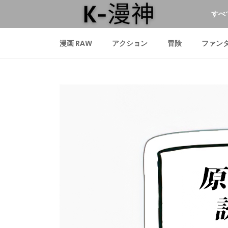
すべ
漫画 RAW
アクション
冒険
ファン