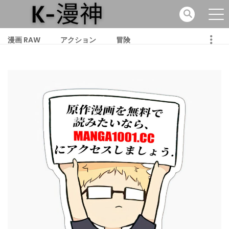
漫画 RAW
アクション
冒険