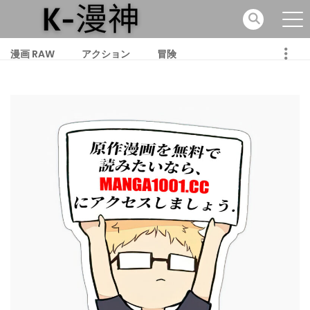
漫画 RAW
アクション
冒険