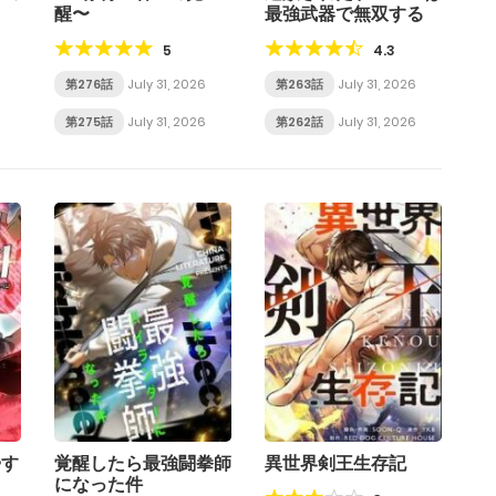
醒〜
最強武器で無双する
5
4.3
第276話
July 31, 2026
第263話
July 31, 2026
第275話
July 31, 2026
第262話
July 31, 2026
帰す
覚醒したら最強闘拳師
異世界剣王生存記
になった件