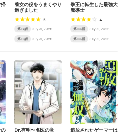
ご帰
養女の役をうまくやり
拳王に転生した最強大
過ぎました
魔導士
5
4
第117話
July 31, 2026
第136話
July 31, 2026
第116話
July 31, 2026
第135話
July 31, 2026
ーの
Dr.有明〜名医の覚
追放されたゲーマーは