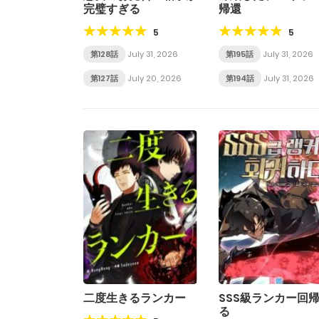
完璧すぎる
帰還
5
5
第128話
July 31, 2026
第195話
July 31, 2026
第127話
July 20, 2026
第194話
July 31, 2026
二度生きるランカー
SSS級ランカー回
る