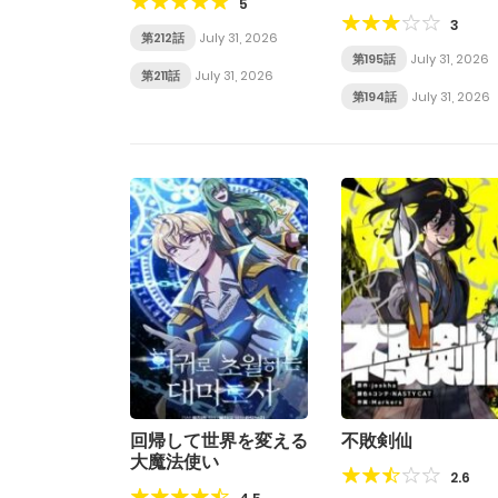
5
3
第212話
July 31, 2026
第195話
July 31, 2026
第211話
July 31, 2026
第194話
July 31, 2026
回帰して世界を変える
不敗剣仙
大魔法使い
2.6