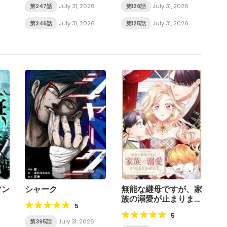
第247話
July 31, 2026
第126話
July 31, 2026
第246話
July 31, 2026
第125話
July 31, 2026
マン
シャーク
無能な継母ですが、家
族の溺愛が止まりませ
5
ん！
5
第395話
July 31, 2026