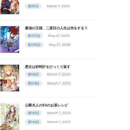
第157話
March 7, 2023
最強の王様、二度目の人生は何をする？
第237話
May 27, 2026
第236話
May 27, 2026
悪女は砂時計をひっくり返す
第125話
March 7, 2023
第124話
March 7, 2023
公爵夫人の50のお茶レシピ
第143話
March 7, 2023
第142話
March 7, 2023