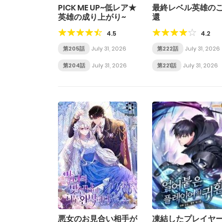
PICK ME UP~低レア★
最終レベル英雄の
英雄の成り上がり~
還
4.5
4.2
第205話
July 31, 2026
第222話
July 31, 2026
第204話
July 31, 2026
第221話
July 31, 2026
悪女のお見合い相手が
凍結したプレイヤ