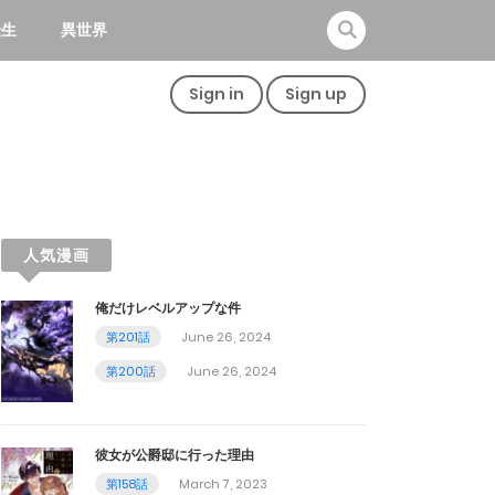
転生
異世界
Sign in
Sign up
人気漫画
俺だけレベルアップな件
第201話
June 26, 2024
第200話
June 26, 2024
彼女が公爵邸に行った理由
第158話
March 7, 2023