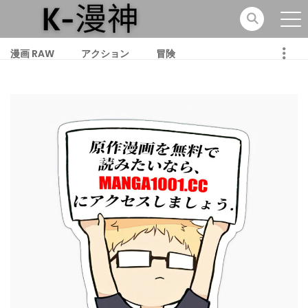
漫画 RAW
アクション
冒険