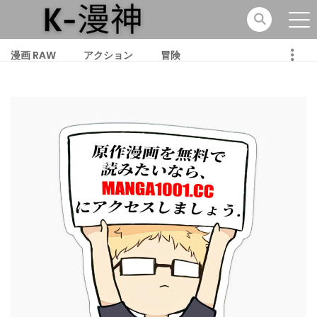
漫画 RAW
アクション
冒険