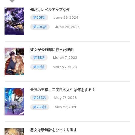
俺だけレベルアップな件
第201話
June 26, 2024
第200話
June 26, 2024
彼女が公爵邸に行った理由
第158話
March 7, 2023
第157話
March 7, 2023
最強の王様、二度目の人生は何をする？
第237話
May 27, 2026
第236話
May 27, 2026
悪女は砂時計をひっくり返す