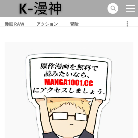
漫画 RAW
アクション
冒険