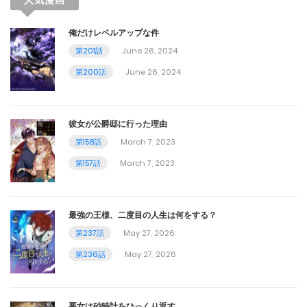
人気漫画
俺だけレベルアップな件
第201話
June 26, 2024
第200話
June 26, 2024
彼女が公爵邸に行った理由
第158話
March 7, 2023
第157話
March 7, 2023
最強の王様、二度目の人生は何をする？
第237話
May 27, 2026
第236話
May 27, 2026
悪女は砂時計をひっくり返す