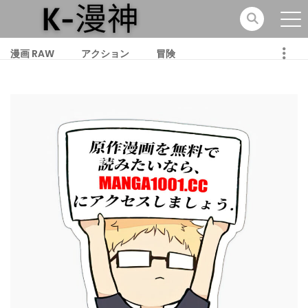
漫画 RAW
アクション
冒険