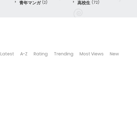
青年マンガ
(2)
高校生
(72)
Latest
A-Z
Rating
Trending
Most Views
New