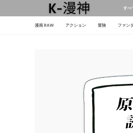
すべ
漫画 RAW
アクション
冒険
ファン