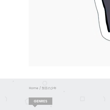
Home
預言の少年
GENRES