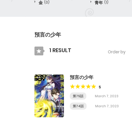
金
(0)
青年
(1)
預言の少年
1 RESULT
Order by
預言の少年
5
第75話
March 7, 2023
第74話
March 7, 2023