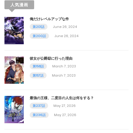
人気漫画
俺だけレベルアップな件
第201話
June 26, 2024
第200話
June 26, 2024
彼女が公爵邸に行った理由
第158話
March 7, 2023
第157話
March 7, 2023
最強の王様、二度目の人生は何をする？
第237話
May 27, 2026
第236話
May 27, 2026