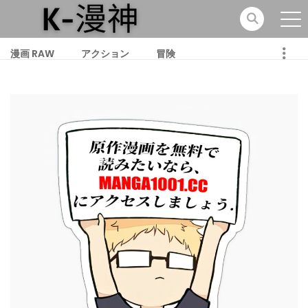
漫画 RAW
アクション
冒険