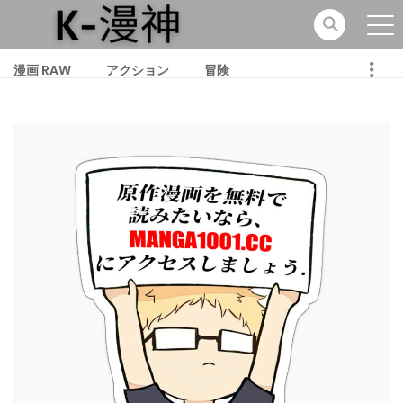
漫画 RAW
アクション
冒険