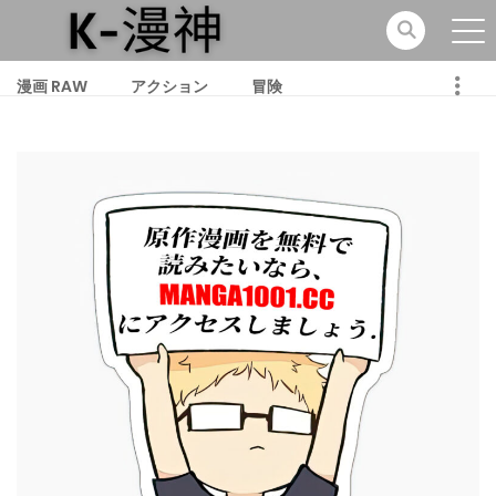
漫画 RAW
アクション
冒険