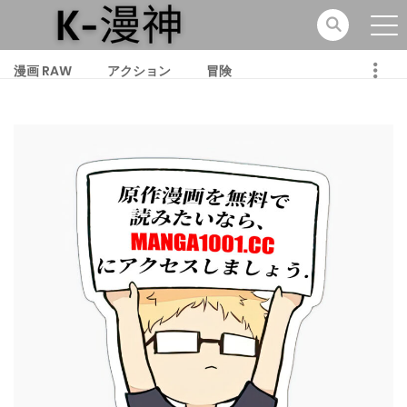
漫画 RAW
アクション
冒険