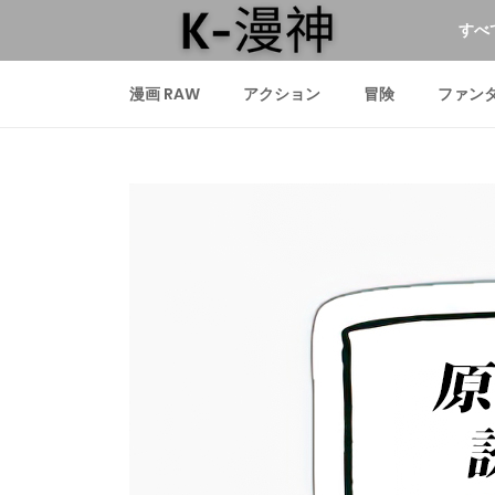
すべ
漫画 RAW
アクション
冒険
ファン