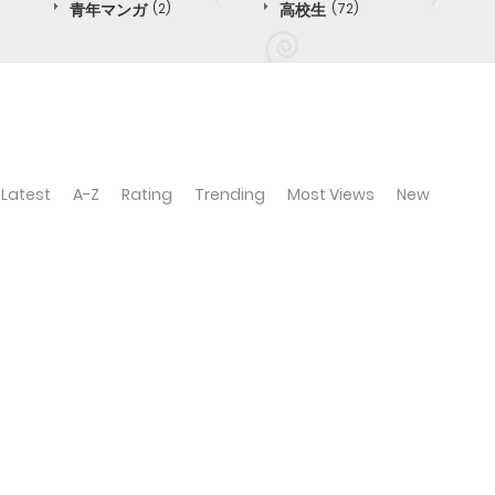
青年マンガ
(2)
高校生
(72)
Latest
A-Z
Rating
Trending
Most Views
New