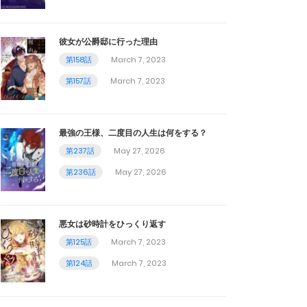
彼女が公爵邸に行った理由
第158話
March 7, 2023
第157話
March 7, 2023
最強の王様、二度目の人生は何をする？
第237話
May 27, 2026
第236話
May 27, 2026
悪女は砂時計をひっくり返す
第125話
March 7, 2023
第124話
March 7, 2023