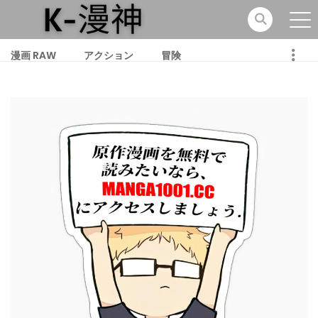
漫画 RAW
アクション
冒険