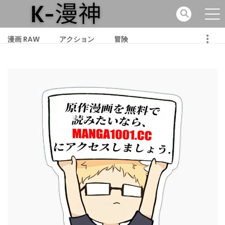
漫画 RAW
アクション
冒険