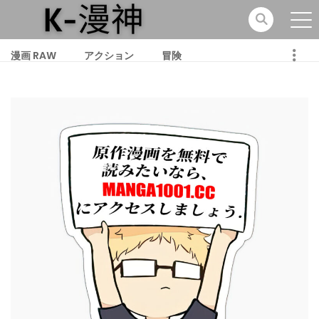
漫画 RAW
アクション
冒険