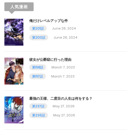
第55話
人気漫画
June 26, 2025
俺だけレベルアップな件
第54話
第201話
June 26, 2024
第200話
June 26, 2024
May 3, 2025
第53話
彼女が公爵邸に行った理由
May 3, 2025
第158話
March 7, 2023
第52話
第157話
March 7, 2023
May 3, 2025
最強の王様、二度目の人生は何をする？
第51話
第237話
May 27, 2026
April 14, 2025
第236話
May 27, 2026
第50話