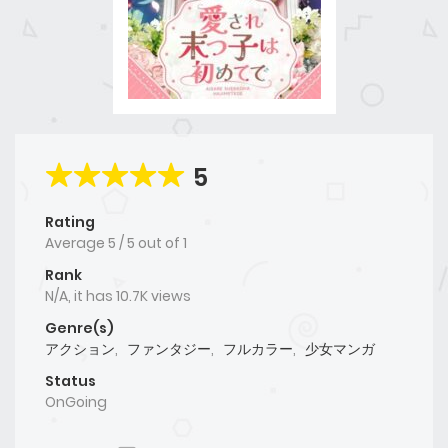
5
Rating
Average
5
/
5
out of
1
Rank
N/A, it has 10.7K views
Genre(s)
アクション
,
ファンタジー
,
フルカラー
,
少女マンガ
Status
OnGoing