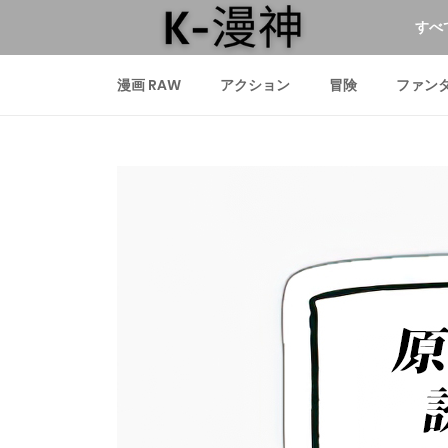
すべ
漫画 RAW
アクション
冒険
ファン