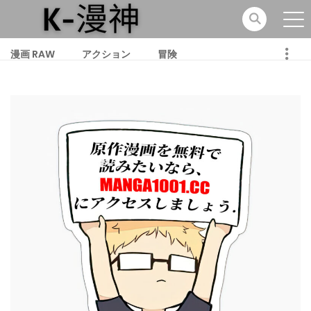
漫画 RAW
アクション
冒険