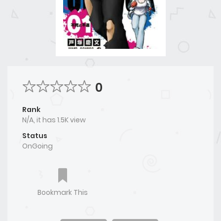
0
Rank
N/A, it has 1.5K view
Status
OnGoing
Bookmark This