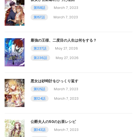
第228話
第158話
March 7, 2023
November 2, 2024
第157話
March 7, 2023
第227話
October 24, 2024
最強の王様、二度目の人生は何をする？
第237話
May 27, 2026
第226話
第236話
May 27, 2026
October 19, 2024
第225話
悪女は砂時計をひっくり返す
October 19, 2024
第125話
March 7, 2023
第124話
March 7, 2023
第224話
October 19, 2024
公爵夫人の50のお茶レシピ
第223話
第143話
March 7, 2023