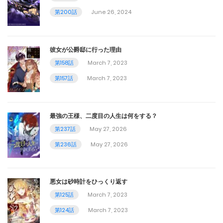
第18話
第200話
June 26, 2024
August 6, 2023
第17話
彼女が公爵邸に行った理由
第158話
March 7, 2023
August 5, 2023
第157話
March 7, 2023
第16話
August 4, 2023
最強の王様、二度目の人生は何をする？
第15話
第237話
May 27, 2026
第236話
May 27, 2026
August 3, 2023
第15 1話
悪女は砂時計をひっくり返す
February 25, 2024
第125話
March 7, 2023
第14話
第124話
March 7, 2023