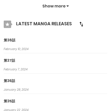
れた時、お前の心臓を食ってやる」 そして10年後―― 当時の記憶
Show more
も薄れ、シルリアは何事もなく平凡な日々を過ごしていた。 とこ
ろがある日…ドラゴンが村へやってくるという噂を耳にする。 ｢こ
LATEST MANGA RELEASES
のままじゃ…食べられちゃう！｣ 果たしてシルリアは、平穏な日常
を取り戻すために正体を隠し通すことができるのか！
第38話
February 10, 2024
第37話
February 7, 2024
第36話
January 28, 2024
第35話
January 22, 2024