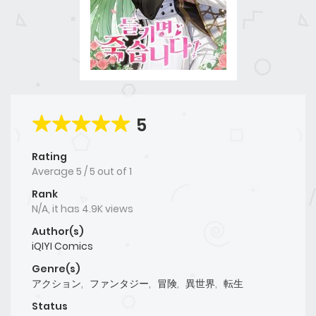
5
Rating
Average
5
/
5
out of
1
Rank
N/A, it has 4.9K views
Author(s)
iQIYI Comics
Genre(s)
アクション
,
ファンタジー
,
冒険
,
異世界
,
転生
Status