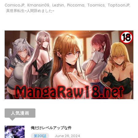
September 7, 2023
ComicoJP
,
Kmansin09
,
Lezhin
,
Piccoma
,
Toomics
,
ToptoonJP
,
異世界転生~人間辞めました~
第23話
August 31, 2023
第22話
August 25, 2023
第21話
August 17, 2023
第20話
August 10, 2023
人気漫画
第19話
August 7, 2023
俺だけレベルアップな件
第201話
June 26, 2024