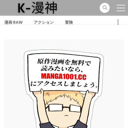
漫画 RAW
アクション
冒険