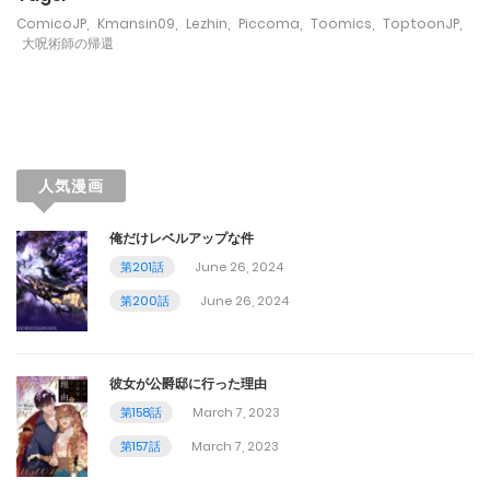
June 26, 2024
ComicoJP
,
Kmansin09
,
Lezhin
,
Piccoma
,
Toomics
,
ToptoonJP
,
大呪術師の帰還
第70話
June 26, 2024
第69話
人気漫画
June 26, 2024
俺だけレベルアップな件
第68話
第201話
June 26, 2024
June 26, 2024
第200話
June 26, 2024
第67話
June 26, 2024
彼女が公爵邸に行った理由
第158話
March 7, 2023
第66話
第157話
March 7, 2023
June 26, 2024