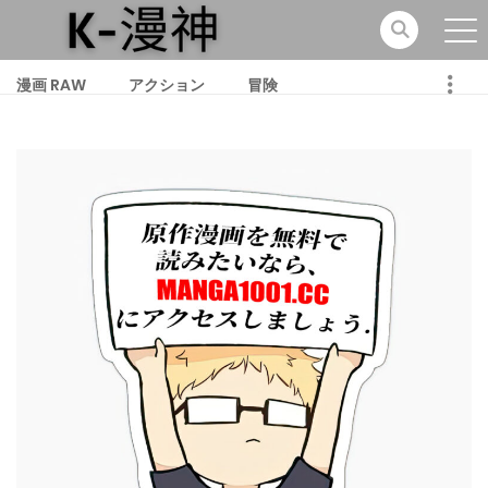
漫画 RAW
アクション
冒険