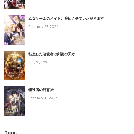
第76話
July 18, 2024
乙女ゲームのメイド、辞めさせていただきます
February 25, 2024
第75話
July 18, 2024
転生した暗殺者は剣術の天才
第74話
July 31, 2026
June 26, 2024
第73話
犠牲者の飼育法
June 26, 2024
February 18, 2024
第72話
June 26, 2024
第71話
Tags: