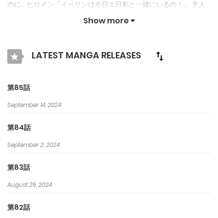
のに… ヒロイン「イベリンは今日１日私と一緒にいるの！」 主人
公「はぁ？今日は僕と一緒にいるんだ！」 ちょ、ちょっと… なん
Show more
で２人が私を巡って争ってるわけ？ 療養のためにうちの屋敷で過
ごしてる主人公はどういうわけかちっとも家に帰ろうとしないし…
LATEST MANGA RELEASES
恋のキューピッドの役目だけ果たせば、あとはのんびり優雅な貴
族ライフを満喫しようと思ってたのに…なんだかすごくおかしなこ
第85話
とになってる気がする…!!
September 14, 2024
第84話
September 2, 2024
第83話
August 26, 2024
第82話