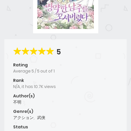
5
Rating
Average
5
/
5
out of
1
Rank
N/A, it has 10.7K views
Author(s)
不明
Genre(s)
アクション
,
武侠
Status