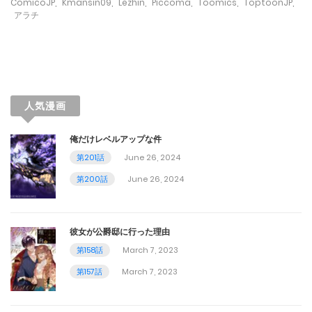
November 15, 2023
ComicoJP
,
Kmansin09
,
Lezhin
,
Piccoma
,
Toomics
,
ToptoonJP
,
アラチ
第143話
November 8, 2023
第142話
人気漫画
November 1, 2023
俺だけレベルアップな件
第141話
第201話
June 26, 2024
October 27, 2023
第200話
June 26, 2024
第140話
October 26, 2023
彼女が公爵邸に行った理由
第158話
March 7, 2023
第139話
第157話
March 7, 2023
October 19, 2023