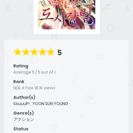
5
Rating
Average
5
/
5
out of
1
Rank
N/A, it has 18.1K views
Author(s)
SsuuuP!
,
YOON SUN YOUNG
Genre(s)
アクション
Status