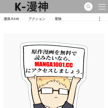
漫画 RAW
アクション
冒険