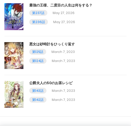
第138話
最強の王様、二度目の人生は何をする？
第237話
May 27, 2026
October 18, 2023
第236話
May 27, 2026
第137話
October 13, 2023
悪女は砂時計をひっくり返す
第136話
第125話
March 7, 2023
第124話
March 7, 2023
October 11, 2023
第135話
公爵夫人の50のお茶レシピ
October 5, 2023
第143話
March 7, 2023
第134話
第142話
March 7, 2023
October 4, 2023
第133話