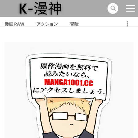
漫画 RAW
アクション
冒険