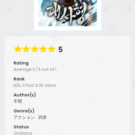
5
Rating
Average
5
/
5
out of
1
Rank
N/A, it has 3.2K views
Author(s)
不明
Genre(s)
アクション
,
武侠
Status
OnGoing