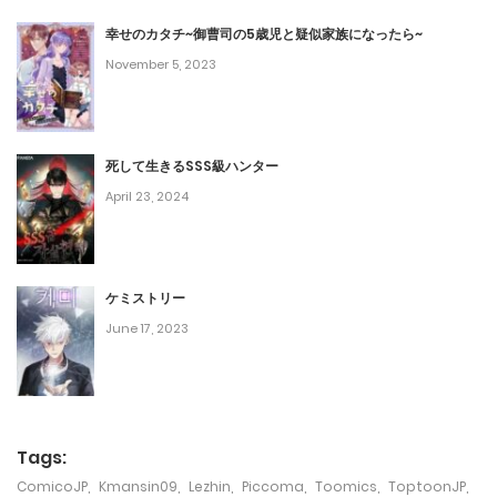
March 7, 2023
幸せのカタチ~御曹司の5歳児と疑似家族になったら~
November 5, 2023
第72話
March 7, 2023
死して生きるSSS級ハンター
第71話
April 23, 2024
March 7, 2023
第70話
ケミストリー
March 7, 2023
June 17, 2023
第69話
March 7, 2023
第68話
Tags:
March 7, 2023
ComicoJP
,
Kmansin09
,
Lezhin
,
Piccoma
,
Toomics
,
ToptoonJP
,