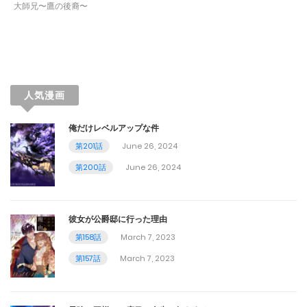
大師兄〜鷹の後裔〜
第67話
March 7, 2023
第66話
人気漫画
March 7, 2023
俺だけレベルアップな件
第65話
第201話
June 26, 2024
March 7, 2023
第200話
June 26, 2024
第64話
March 7, 2023
彼女が公爵邸に行った理由
第158話
March 7, 2023
第63話
第157話
March 7, 2023
March 7, 2023
第62話