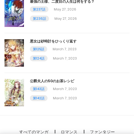
最強の王様、二度目の人生は何をする？
第237話
May 27, 2026
March 7, 2023
第236話
May 27, 2026
第61話
March 7, 2023
悪女は砂時計をひっくり返す
第60話
第125話
March 7, 2023
第124話
March 7, 2023
March 7, 2023
第59話
公爵夫人の50のお茶レシピ
March 7, 2023
第143話
March 7, 2023
第58話
第142話
March 7, 2023
March 7, 2023
第57話
すべてのマンガ
ロマンス
ファンタジー
March 7, 2023