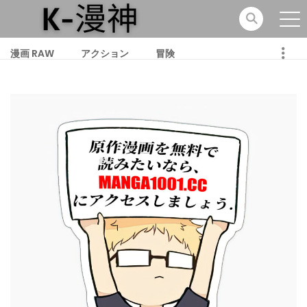
漫画 RAW
アクション
冒険