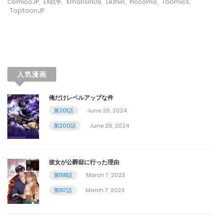
March 7, 2023
ComicoJP
,
EX戦争
,
Kmansin09
,
Lezhin
,
Piccoma
,
Toomics
,
ToptoonJP
第58話
March 7, 2023
第57話
人気漫画
March 7, 2023
俺だけレベルアップな件
第56話
第201話
June 26, 2024
March 7, 2023
第200話
June 26, 2024
第55話
March 7, 2023
彼女が公爵邸に行った理由
第158話
March 7, 2023
第54話
第157話
March 7, 2023
March 7, 2023