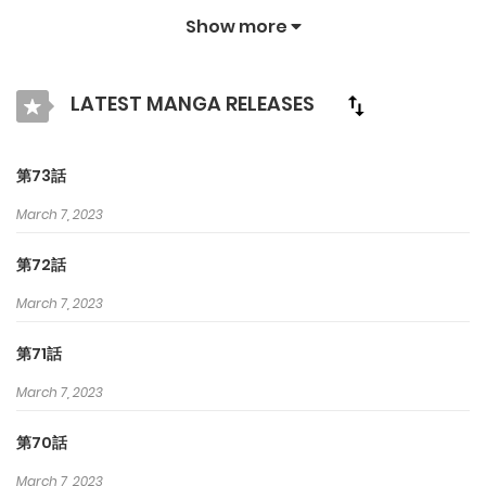
られてしまった雅。垢抜けない容姿を変えて生まれ変わろうと決
Show more
意したその時、AIラブアドバイザーのニーナXが現れ雅の恋愛をサ
ポートすると言い…？どん底に突き落とされた地味女の逆襲が今始
LATEST MANGA RELEASES
まる！
第73話
March 7, 2023
第72話
March 7, 2023
第71話
March 7, 2023
第70話
March 7, 2023