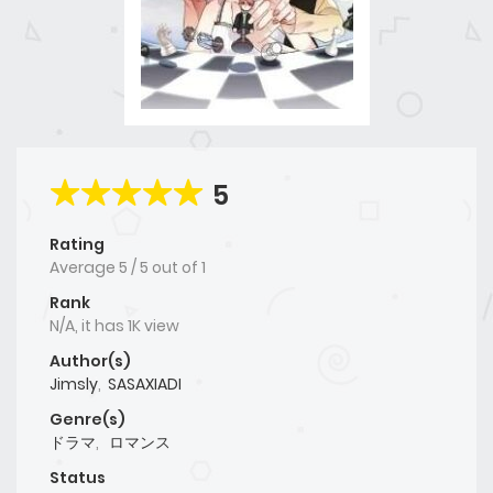
5
Rating
Average
5
/
5
out of
1
Rank
N/A, it has 1K view
Author(s)
Jimsly
,
SASAXIADI
Genre(s)
ドラマ
,
ロマンス
Status