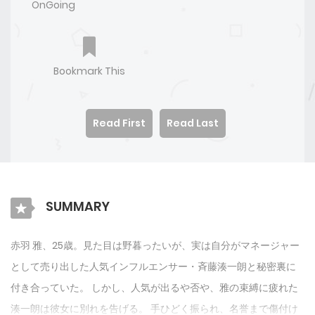
OnGoing
Bookmark This
Read First
Read Last
SUMMARY
赤羽 雅、25歳。見た目は野暮ったいが、実は自分がマネージャー
として売り出した人気インフルエンサー・斉藤湊一朗と秘密裏に
付き合っていた。 しかし、人気が出るや否や、雅の束縛に疲れた
湊一朗は彼女に別れを告げる。 手ひどく振られ、名誉まで傷付け